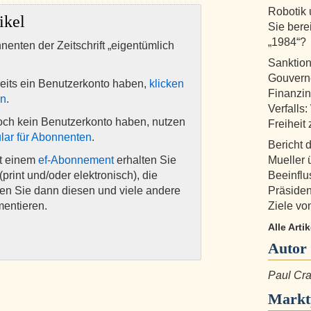
Robotik 
ikel
Sie bere
„1984“?
nnenten der Zeitschrift „eigentümlich
Sanktio
Gouvern
eits ein Benutzerkonto haben,
klicken
Finanzin
en
.
Verfalls
och kein Benutzerkonto haben, nutzen
Freiheit 
lar für Abonnenten
.
Bericht 
it einem
ef-Abonnement
erhalten Sie
Mueller 
(print und/oder elektronisch), die
Beeinfl
nen Sie dann diesen und viele andere
Präsiden
mentieren.
Ziele vo
Alle Arti
Autor
Paul Cra
Markt