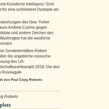
und Künstliche Intelligenz: Sind
it für eine schlimmere Dystopie als
nsdrohungen des New Yorker
eurs Andrew Cuomo gegen
stitute und andere Zeichen des
: Washington hat die westliche
zerstört
des Sonderermittlers Robert
über die angebliche russische
ussung des US-
tschaftswahlkampfs 2016: Die drei
n Russiagate
kel von Paul Craig Roberts
ig Roberts
platz