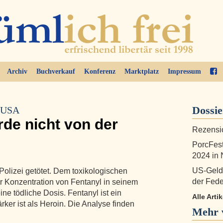
Archiv
Buchverkauf
Konferenz
Marktplatz
Impressum
Dossi
n USA
de nicht von der
Rezensi
PorcFest
2024 in
US-Gelds
Polizei getötet. Dem toxikologischen
der Fede
er Konzentration von Fentanyl in seinem
ine tödliche Dosis. Fentanyl ist ein
Alle Arti
rker ist als Heroin. Die Analyse finden
Mehr 