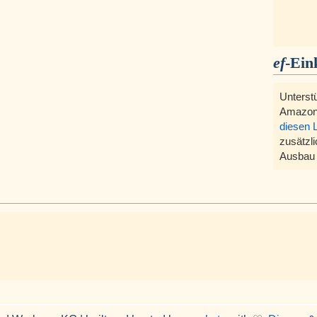
ef
-Ein
Unterst
Amazon
diesen 
zusätzli
Ausbau 