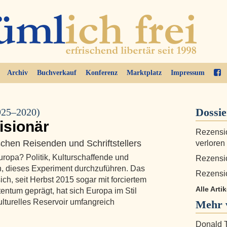
Archiv
Buchverkauf
Konferenz
Marktplatz
Impressum
Dossi
925–2020)
isionär
Rezensio
chen Reisenden und Schriftstellers
verloren
Europa? Politik, Kulturschaffende und
Rezensio
n, dieses Experiment durchzuführen. Das
Rezensi
ich, seit Herbst 2015 sogar mit forciertem
Alle Artik
entum geprägt, hat sich Europa im Stil
ulturelles Reservoir umfangreich
Mehr 
Donald T