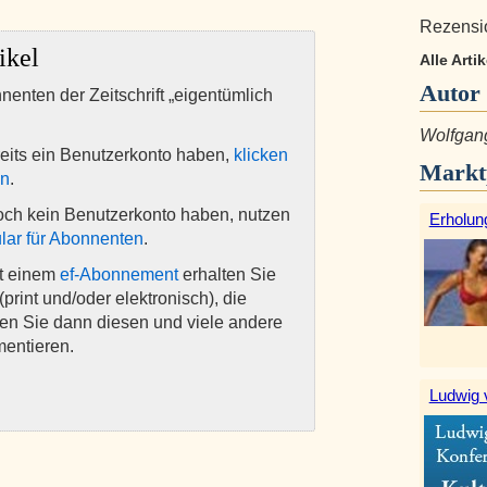
Rezensio
ikel
Alle Arti
Autor
nnenten der Zeitschrift „eigentümlich
Wolfgang
eits ein Benutzerkonto haben,
klicken
Markt
en
.
och kein Benutzerkonto haben, nutzen
Erholun
lar für Abonnenten
.
it einem
ef-Abonnement
erhalten Sie
(print und/oder elektronisch), die
nen Sie dann diesen und viele andere
mentieren.
Ludwig 