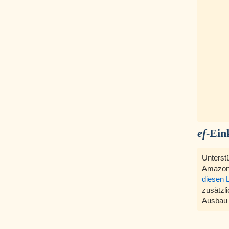
ef
-Ein
Unterst
Amazon
diesen 
zusätzli
Ausbau 