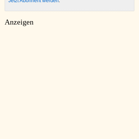
Jetzt Abonnent werden
.
Anzeigen