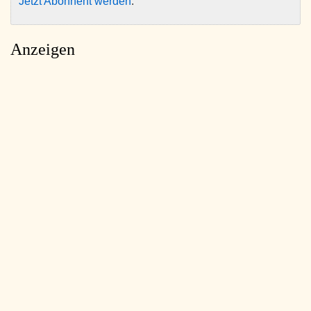
Jetzt Abonnent werden
.
Anzeigen