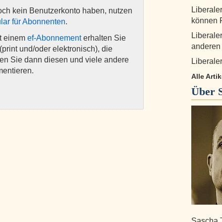
Liberale
och kein Benutzerkonto haben, nutzen
können R
lar für Abonnenten
.
Liberale
it einem
ef-Abonnement
erhalten Sie
anderen
(print und/oder elektronisch), die
nen Sie dann diesen und viele andere
Liberaler
mentieren.
Alle Art
Über
Sascha 