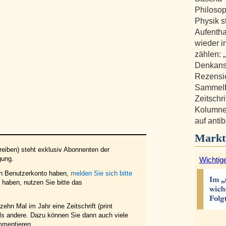
Philosop
Physik s
Aufentha
wieder i
zählen: 
Denkanst
Rezensi
Sammelb
Zeitschr
Kolumne 
auf anti
Markt
eiben) steht exklusiv Abonnenten der
gung.
Wichtige
in Benutzerkonto haben,
melden Sie sich bitte
haben, nutzen Sie bitte das
ehn Mal im Jahr eine Zeitschrift (print
 als andere. Dazu können Sie dann auch viele
mmentieren.