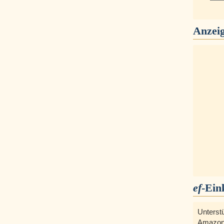
Anzei
ef
-Ein
Unterst
Amazon