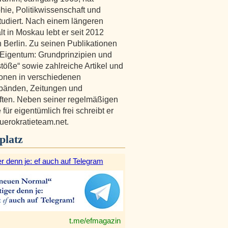
hie, Politikwissenschaft und
tudiert. Nach einem längeren
lt in Moskau lebt er seit 2012
n Berlin. Zu seinen Publikationen
„Eigentum: Grundprinzipien und
öße“ sowie zahlreiche Artikel und
onen in verschiedenen
änden, Zeitungen und
iften. Neben seiner regelmäßigen
für eigentümlich frei schreibt er
buerokratieteam.net.
platz
r denn je: ef auch auf Telegram
t.me/efmagazin