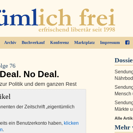
Archiv
Buchverkauf
Konferenz
Marktplatz
Impressum
Dossie
lge 76
Deal. No Deal.
Sendung 
Nährbode
zur Politik und dem ganzen Rest
Sendung 
Mensch u
ikel
Sendung 
nnenten der Zeitschrift „eigentümlich
Märkte u
Alle Arti
eits ein Benutzerkonto haben,
klicken
Mehr 
en
.