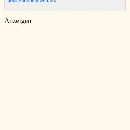
Jetzt Abonnent werden
.
Anzeigen