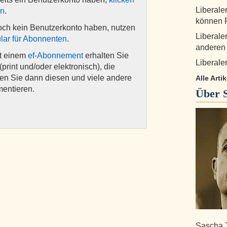
Liberale
en
.
können R
och kein Benutzerkonto haben, nutzen
Liberale
lar für Abonnenten
.
anderen
it einem
ef-Abonnement
erhalten Sie
Liberaler
(print und/oder elektronisch), die
nen Sie dann diesen und viele andere
Alle Art
mentieren.
Über
Sascha 