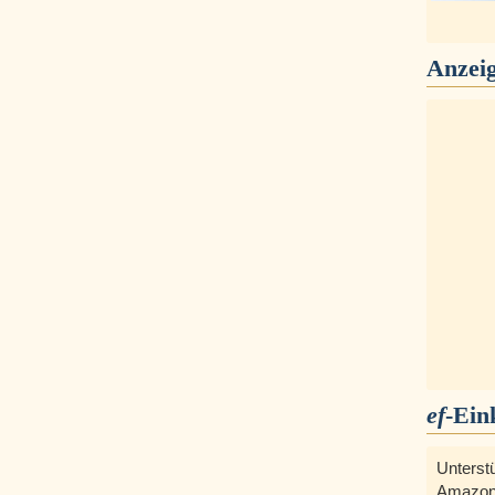
Anzei
ef
-Ein
Unterst
Amazon