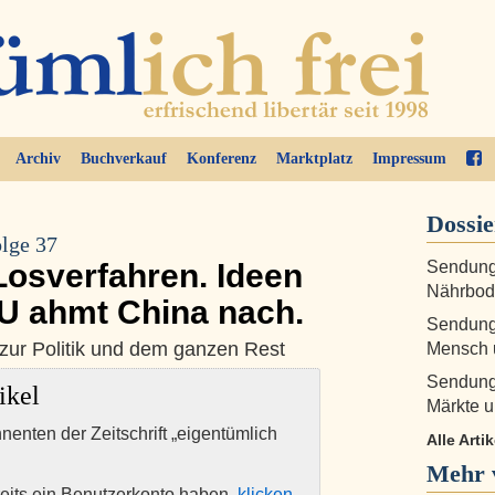
Archiv
Buchverkauf
Konferenz
Marktplatz
Impressum
Dossie
lge 37
osverfahren. Ideen
Sendung 
Nährbode
 EU ahmt China nach.
Sendung 
zur Politik und dem ganzen Rest
Mensch u
Sendung 
ikel
Märkte u
nnenten der Zeitschrift „eigentümlich
Alle Arti
Mehr 
eits ein Benutzerkonto haben,
klicken