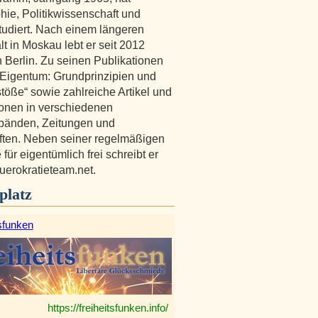
hie, Politikwissenschaft und
tudiert. Nach einem längeren
lt in Moskau lebt er seit 2012
n Berlin. Zu seinen Publikationen
„Eigentum: Grundprinzipien und
öße“ sowie zahlreiche Artikel und
onen in verschiedenen
änden, Zeitungen und
iften. Neben seiner regelmäßigen
für eigentümlich frei schreibt er
buerokratieteam.net.
platz
sfunken
https://freiheitsfunken.info/