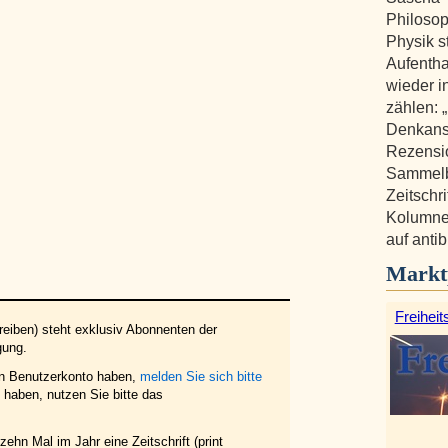
Philosop
Physik s
Aufentha
wieder i
zählen: 
Denkanst
Rezensi
Sammelb
Zeitschr
Kolumne 
auf anti
Markt
Freiheit
eiben) steht exklusiv Abonnenten der
gung.
in Benutzerkonto haben,
melden Sie sich bitte
haben, nutzen Sie bitte das
ehn Mal im Jahr eine Zeitschrift (print