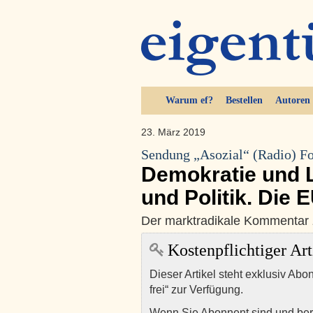
Warum ef?
Bestellen
Autoren
23. März 2019
Sendung „Asozial“ (Radio) Fo
Demokratie und L
und Politik. Die
Der marktradikale Kommentar 
Kostenpflichtiger Art
Dieser Artikel steht exklusiv Abo
frei“ zur Verfügung.
Wenn Sie Abonnent sind und ber