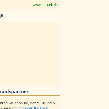
www.realunit.de
ge
kaufspartner
ützen Sie
ef
-online, indem Sie Ihren
-Einkauf
durch einen Klick auf