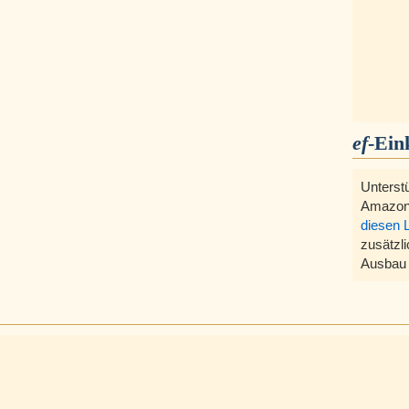
ef
-Ein
Unterst
Amazon
diesen 
zusätzli
Ausbau 