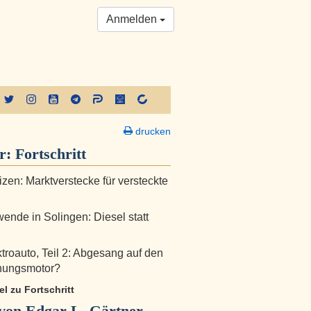
Anmelden
drucken
er:
Fortschritt
zen: Marktverstecke für versteckte
ende in Solingen: Diesel statt
troauto, Teil 2: Abgesang auf den
nungsmotor?
kel zu Fortschritt
von Edgar L. Gärtner