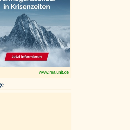
www.realunit.de
ge