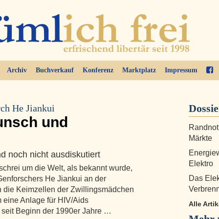
Archiv
Buchverkauf
Konferenz
Marktplatz
Impressum
Dossi
rch He Jiankui
unsch und
Randnoti
Märkte
Energiew
d noch nicht ausdiskutiert
Elektro
chrei um die Welt, als bekannt wurde,
Das Elek
enforschers He Jiankui an der
Verbren
in die Keimzellen der Zwillingsmädchen
m eine Anlage für HIV/Aids
Alle Arti
 seit Beginn der 1990er Jahre …
Mehr 