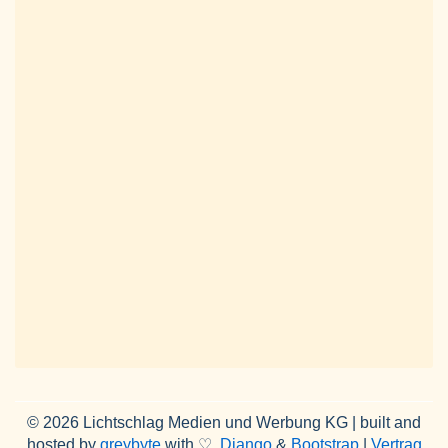
© 2026 Lichtschlag Medien und Werbung KG | built and
hosted by
greybyte
with ♡,
Django
&
Bootstrap
|
Vertrag