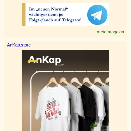
t.me/efmagazin
AnKap.store