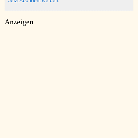
Jetzt Abonnent werden
.
Anzeigen