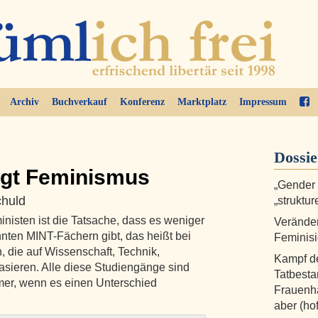
Archiv
Buchverkauf
Konferenz
Marktplatz
Impressum
Dossi
egt Feminismus
„Gender
chuld
„struktu
isten ist die Tatsache, dass es weniger
Veränder
nten MINT-Fächern gibt, das heißt bei
Feminisi
 die auf Wissenschaft, Technik,
Kampf de
sieren. Alle diese Studiengänge sind
Tatbesta
mer, wenn es einen Unterschied
Frauenha
aber (hof