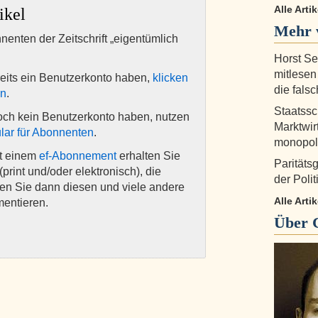
Alle Arti
ikel
Mehr 
nnenten der Zeitschrift „eigentümlich
Horst Se
mitlesen
eits ein Benutzerkonto haben,
klicken
die fals
en
.
Staatssc
och kein Benutzerkonto haben, nutzen
Marktwirt
lar für Abonnenten
.
monopoli
it einem
ef-Abonnement
erhalten Sie
Paritäts
(print und/oder elektronisch), die
der Poli
nen Sie dann diesen und viele andere
Alle Arti
mentieren.
Über