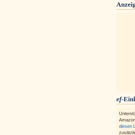
Anzei
ef
-Ein
Unterst
Amazon
diesen 
zusätzli