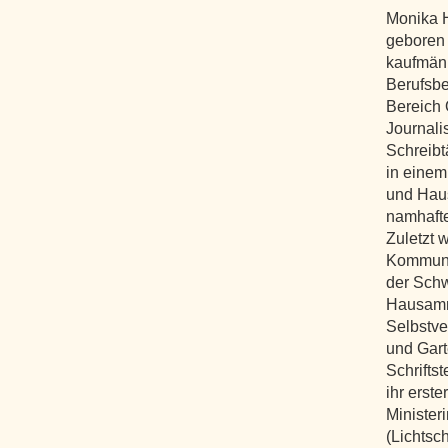
Monika 
geboren 
kaufmänn
Berufsbe
Bereich Ö
Journali
Schreibtä
in einem
und Haus
namhafte
Zuletzt w
Kommunik
der Schw
Hausamma
Selbstve
und Gart
Schriftst
ihr erst
Ministeri
(Lichtsc