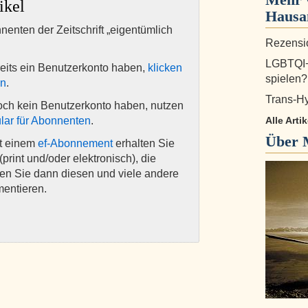
ikel
Haus
nnenten der Zeitschrift „eigentümlich
Rezensio
LGBTQI+
eits ein Benutzerkonto haben,
klicken
spielen?
en
.
Trans-H
och kein Benutzerkonto haben, nutzen
lar für Abonnenten
.
Alle Art
Über
it einem
ef-Abonnement
erhalten Sie
(print und/oder elektronisch), die
nen Sie dann diesen und viele andere
mentieren.