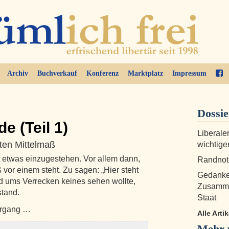
Archiv
Buchverkauf
Konferenz
Marktplatz
Impressum
Dossi
e (Teil 1)
Liberaler
rsten Mittelmaß
wichtige
t etwas einzugestehen. Vor allem dann,
Randnoti
 vor einem steht. Zu sagen: „Hier steht
Gedanken
 ums Verrecken keines sehen wollte,
Zusamme
tand.
Staat
hörgang …
Alle Art
Mehr 