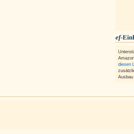
ef
-Ein
Unterst
Amazon
diesen 
zusätzli
Ausbau 