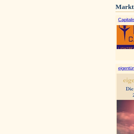
Markt
Capitali
eigentüm