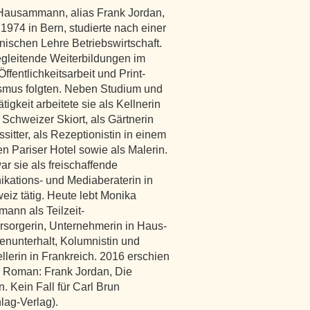
Hausammann, alias Frank Jordan,
1974 in Bern, studierte nach einer
ischen Lehre Betriebswirtschaft.
gleitende Weiterbildungen im
ffentlichkeitsarbeit und Print-
smus folgten. Neben Studium und
tigkeit arbeitete sie als Kellnerin
 Schweizer Skiort, als Gärtnerin
sitter, als Rezeptionistin in einem
n Pariser Hotel sowie als Malerin.
ar sie als freischaffende
ations- und Mediaberaterin in
eiz tätig. Heute lebt Monika
nn als Teilzeit-
rsorgerin, Unternehmerin in Haus-
enunterhalt, Kolumnistin und
ellerin in Frankreich. 2016 erschien
er Roman: Frank Jordan, Die
n. Kein Fall für Carl Brun
hlag-Verlag).