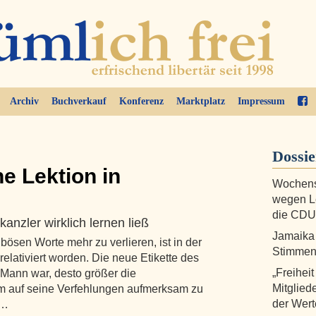
Archiv
Buchverkauf
Konferenz
Marktplatz
Impressum
Dossi
e Lektion in
Wochenst
wegen Le
die CDU
anzler wirklich lernen ließ
Jamaika 
 bösen Worte mehr zu verlieren, ist in der
Stimmen 
relativiert worden. Die neue Etikette des
„Freiheit
n Mann war, desto größer die
Mitglie
tum auf seine Verfehlungen aufmerksam zu
der Wert
 …