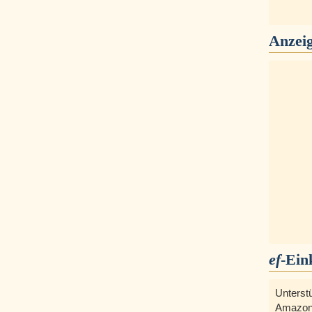
Anzei
ef
-Ein
Unterst
Amazon