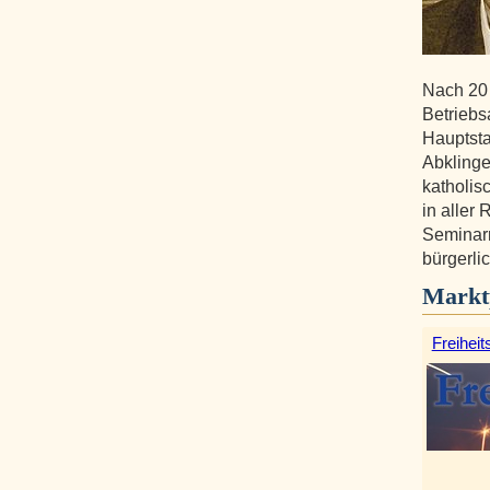
Nach 20
Betriebs
Hauptst
Abklinge
katholis
in aller
Seminarr
bürgerli
Markt
Freiheit