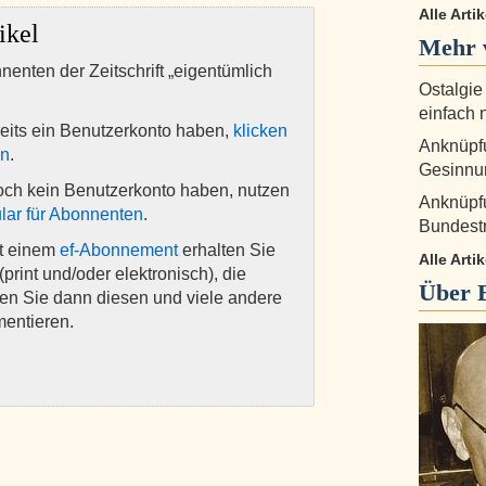
Alle Arti
ikel
Mehr 
nnenten der Zeitschrift „eigentümlich
Ostalgie
einfach 
eits ein Benutzerkonto haben,
klicken
Anknüpfu
en
.
Gesinnu
och kein Benutzerkonto haben, nutzen
Anknüpfu
lar für Abonnenten
.
Bundestr
it einem
ef-Abonnement
erhalten Sie
Alle Art
(print und/oder elektronisch), die
Über
nen Sie dann diesen und viele andere
mentieren.