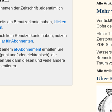
Alle Arti
nnenten der Zeitschrift „eigentümlich
Mehr 
Verrückt
eits ein Benutzerkonto haben,
klicken
Opfer d
en
.
Elmar T
och kein Benutzerkonto haben, nutzen
Zerstöru
lar für Abonnenten
.
ZDF-Stu
it einem
ef-Abonnement
erhalten Sie
Wasserst
(print und/oder elektronisch), die
Brennsto
nen Sie dann diesen und viele andere
Traum v
mentieren.
Alle Arti
Über