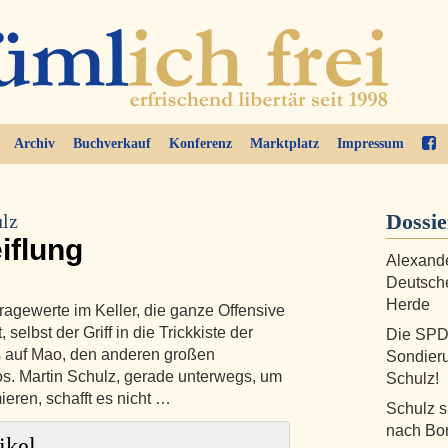
Archiv
Buchverkauf
Konferenz
Marktplatz
Impressum
Dossi
ulz
iflung
Alexande
Deutsche
Herde
agewerte im Keller, die ganze Offensive
selbst der Griff in die Trickkiste der
Die SPD
s auf Mao, den anderen großen
Sondier
s. Martin Schulz, gerade unterwegs, um
Schulz!
eren, schafft es nicht …
Schulz s
nach Bo
ikel