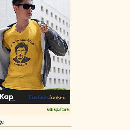
ankap.store
ge