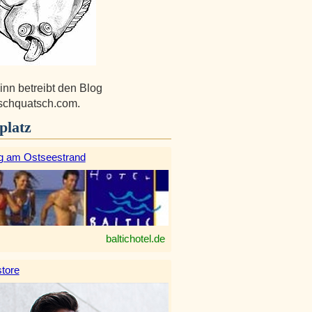
inn betreibt den Blog
tschquatsch.com.
platz
g am Ostseestrand
baltichotel.de
tore