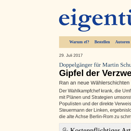
Warum ef?
Bestellen
Autoren
29. Juli 2017
Doppelgänger für Martin Sch
Gipfel der Verzwe
Ran an neue Wählerschichten
Der Wahlkampfchef krank, die Umfr
mit Plänen und Strategien umsonst, 
Populisten und der direkte Verwei
Steuermann der Linken, ergebnislo
die alte Achse Berlin-Rom zu schmi
Kostenpflichtiger Art