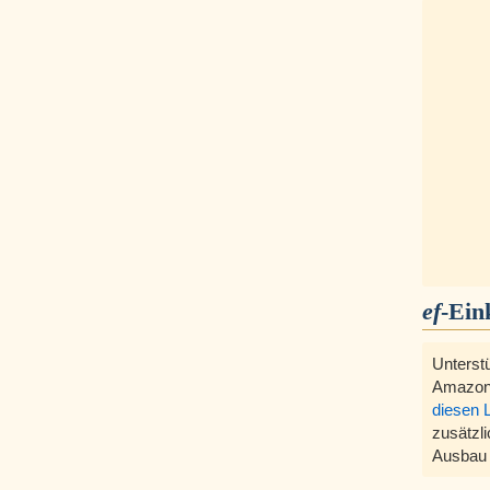
ef
-Ein
Unterst
Amazon
diesen 
zusätzli
Ausbau 