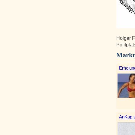
Holger F
Politpla
Markt
Erholun
AnKap.s