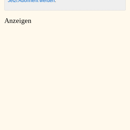
Jetzt Abonnent werden
.
Anzeigen