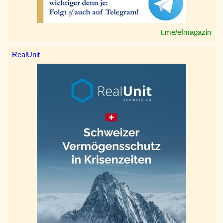
t.me/efmagazin
RealUnit