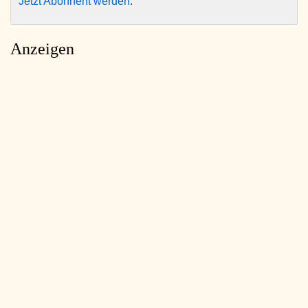
Jetzt Abonnent werden
.
Anzeigen