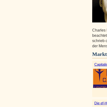
Charles 
beachtet
schrieb 
der Mens
Markt
Capitali
Die ef-H