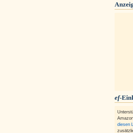
Anzei
ef
-Ein
Unterst
Amazon
diesen 
zusätzli