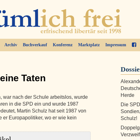
Archiv
Buchverkauf
Konferenz
Marktplatz
Impressum
Dossi
eine Taten
Alexande
Deutsche
Herde
 war nach der Schule arbeitslos, wurde
Jahren in die SPD ein und wurde 1987
Die SPD
deutet, Martin Schulz hat seit 1987 von
Sondier
 er Europapolitiker, wo er wie kein
Schulz!
Doppelgä
Verzweif
ikel