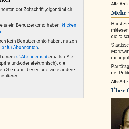
Alle Arti
nnenten der Zeitschrift „eigentümlich
Mehr 
Horst Se
eits ein Benutzerkonto haben,
klicken
mitlesen
en
.
die fals
och kein Benutzerkonto haben, nutzen
Staatssc
lar für Abonnenten
.
Marktwirt
it einem
ef-Abonnement
erhalten Sie
monopoli
(print und/oder elektronisch), die
Paritäts
nen Sie dann diesen und viele andere
der Poli
mentieren.
Alle Arti
Über