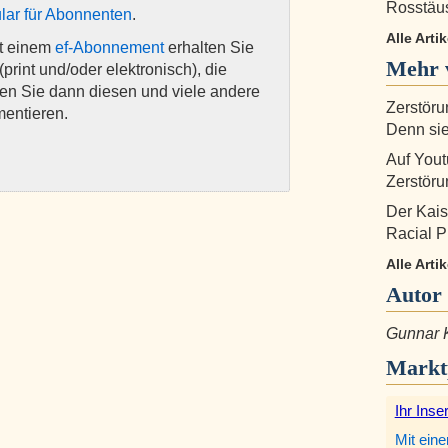
Rosstäu
lar für Abonnenten
.
Alle Arti
it einem
ef-Abonnement
erhalten Sie
Mehr 
(print und/oder elektronisch), die
nen Sie dann diesen und viele andere
Zerstöru
mentieren.
Denn sie
Auf Yout
Zerstöru
Der Kaise
Racial Pr
Alle Arti
Autor
Gunnar 
Markt
Ihr Inse
Mit eine