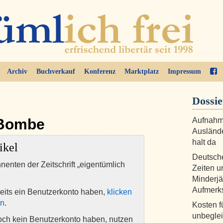
Archiv
Buchverkauf
Konferenz
Marktplatz
Impressum
Dossie
 Bombe
Aufnahme
Auslände
halt da
ikel
Deutsch
nnenten der Zeitschrift „eigentümlich
Zeiten u
Minderjä
Aufmerk
eits ein Benutzerkonto haben,
klicken
en
.
Kosten f
unbegleit
och kein Benutzerkonto haben, nutzen