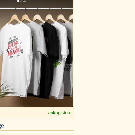
ankap.store
ge