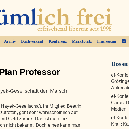
Archiv
Buchverkauf
Konferenz
Marktplatz
Impressum
Dossi
lan Professor
ef-Konfe
Grözinge
Autoritä
ayek-Gesellschaft den Marsch
ef-Konfer
Gorus: D
ayek-Gesellschaft, ihr Mitglied Beatrix
Medien
uszutreten, geht sehr wahrscheinlich auf
ef-Konfe
und Geld zurück. Das ist nur eine
Krall: K
ch nicht bekannt. Doch eines kann man