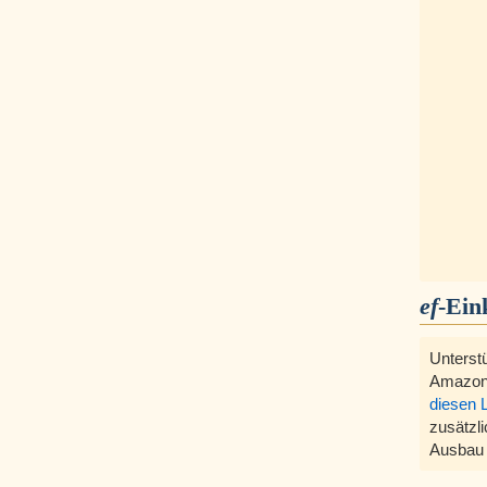
ef
-Ein
Unterst
Amazon
diesen 
zusätzli
Ausbau 