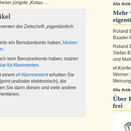
 Dieser jüngste „Kotau …
Alle Arti
Mehr 
ikel
eigent
nnenten der Zeitschrift „eigentümlich
Roland B
Baader-P
eits ein Benutzerkonto haben,
klicken
Roland B
en
.
Stefan B
och kein Benutzerkonto haben, nutzen
und Mart
lar für Abonnenten
.
ef-Konfe
Werner:
it einem
ef-Abonnement
erhalten Sie
Meinungs
(print und/oder elektronisch), die
nen Sie dann diesen und viele andere
Alle Arti
mentieren.
Über
frei