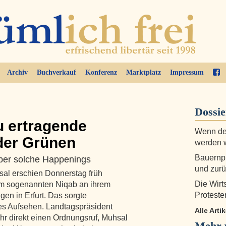
Archiv
Buchverkauf
Konferenz
Marktplatz
Impressum
Dossi
u ertragende
Wenn der
 der Grünen
werden 
Bauernpr
lber solche Happenings
und zur
al erschien Donnerstag früh
Die Wirt
nem sogenannten Niqab an ihrem
Proteste
gen in Erfurt. Das sorgte
hes Aufsehen. Landtagspräsident
Alle Arti
hr direkt einen Ordnungsruf, Muhsal
Mehr 