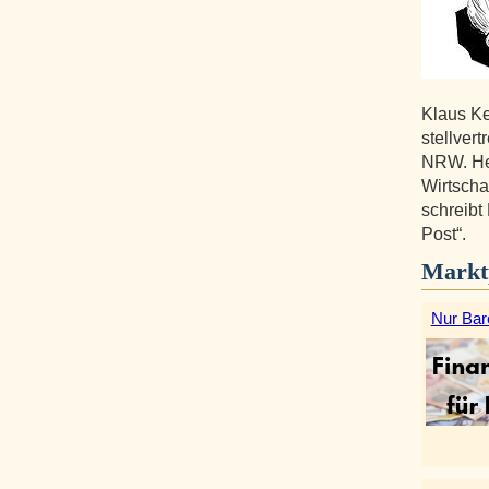
Klaus Ke
stellvert
NRW. Heu
Wirtscha
schreibt
Post“.
Markt
Nur Bar