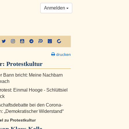
Anmelden
drucken
er:
Protestkultur
 Bann bricht: Meine Nachbarn
wach
otest: Einmal Hooge - Schlüttsiel
ück
schaftsdebatte bei den Corona-
n: „Demokratischer Widerstand“
kel zu Protestkultur
von Klaus Kelle