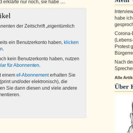
d erklärte nur noch, sie habe …
Intervie
ikel
habe ich
gesproc
nnenten der Zeitschrift „eigentümlich
Corona-D
(Lebens-
eits ein Benutzerkonto haben,
klicken
Protest 
en
.
Bürgerre
och kein Benutzerkonto haben, nutzen
Nach dem
lar für Abonnenten
.
Sprecher
it einem
ef-Abonnement
erhalten Sie
Alle Arti
(print und/oder elektronisch), die
Über
nen Sie dann diesen und viele andere
mentieren.