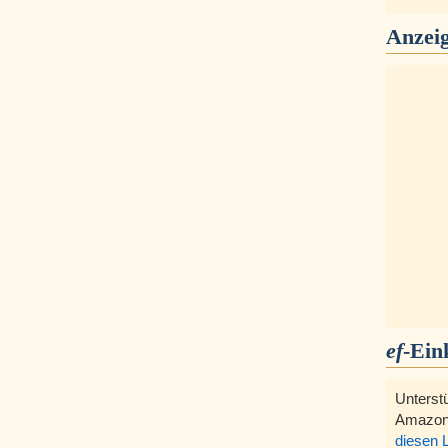
Anzei
ef
-Ein
Unterst
Amazon
diesen 