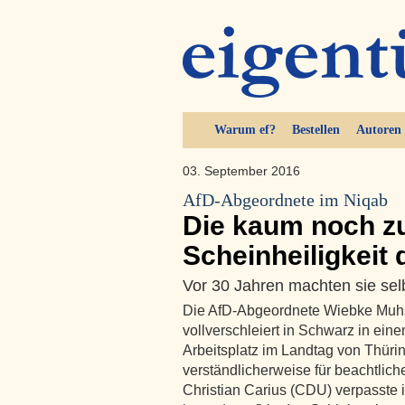
Warum ef?
Bestellen
Autoren
03. September 2016
AfD-Abgeordnete im Niqab
Die kaum noch z
Scheinheiligkeit
Vor 30 Jahren machten sie se
Die AfD-Abgeordnete Wiebke Muhs
vollverschleiert in Schwarz in ei
Arbeitsplatz im Landtag von Thürin
verständlicherweise für beachtlic
Christian Carius (CDU) verpasste i