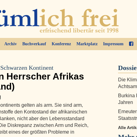
Archiv
Buchverkauf
Konferenz
Marktplatz
Impressum
Dossie
 Schwarzen Kontinent
en Herrscher Afrikas
Die Klim
and)
Achtsamk
Burkina 
g
Jahren
ntinents gelten als arm. Sie sind arm,
Erneuter
hstoffe den Kontostand der afrikanischen
Staatsst
anken, nicht aber den Lebensstandard
 Die Diskrepanz zwischen Arm und Reich,
Alle Artik
ibt eines der größten Probleme in
Mehr v