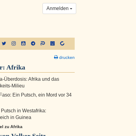
Anmelden
drucken
r:
Afrika
a-Überdosis: Afrika und das
eits-Milieu
Faso: Ein Putsch, ein Mord vor 34
 Putsch in Westafrika:
reich in Guinea
el zu Afrika
on Volker Seitz