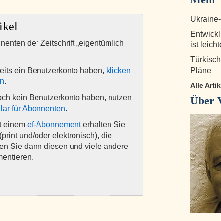
Ukraine-
ikel
Entwickl
nnenten der Zeitschrift „eigentümlich
ist leich
Türkisch
eits ein Benutzerkonto haben,
klicken
Pläne
en
.
Alle Arti
och kein Benutzerkonto haben, nutzen
Über
lar für Abonnenten
.
it einem
ef-Abonnement
erhalten Sie
(print und/oder elektronisch), die
nen Sie dann diesen und viele andere
mentieren.