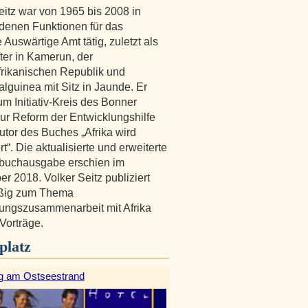
eitz war von 1965 bis 2008 in
denen Funktionen für das
 Auswärtige Amt tätig, zuletzt als
ter in Kamerun, der
frikanischen Republik und
alguinea mit Sitz in Jaunde. Er
um Initiativ-Kreis des Bonner
zur Reform der Entwicklungshilfe
Autor des Buches „Afrika wird
t“. Die aktualisierte und erweiterte
buchausgabe erschien im
r 2018. Volker Seitz publiziert
ßig zum Thema
ungszusammenarbeit mit Afrika
 Vorträge.
platz
g am Ostseestrand