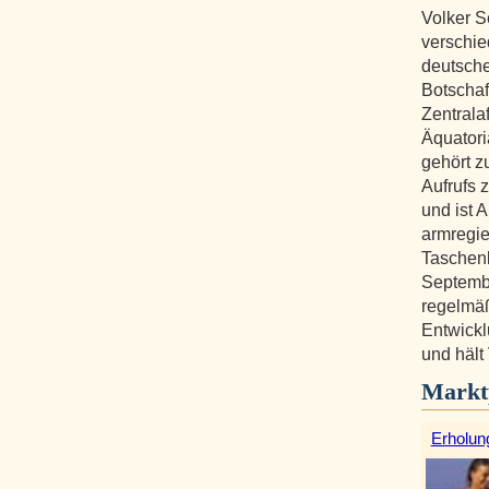
Volker S
verschie
deutsche
Botschaf
Zentrala
Äquatori
gehört z
Aufrufs 
und ist 
armregier
Taschen
Septembe
regelmä
Entwickl
und hält
Markt
Erholun