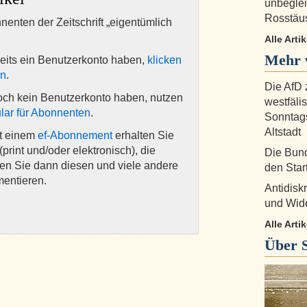
unbegleit
Rosstäu
nnenten der Zeitschrift „eigentümlich
Alle Arti
Mehr 
eits ein Benutzerkonto haben,
klicken
en
.
Die AfD 
och kein Benutzerkonto haben, nutzen
westfäli
lar für Abonnenten
.
Sonntags
Altstadt
it einem
ef-Abonnement
erhalten Sie
(print und/oder elektronisch), die
Die Bund
nen Sie dann diesen und viele andere
den Star
mentieren.
Antidisk
und Wide
Alle Arti
Über