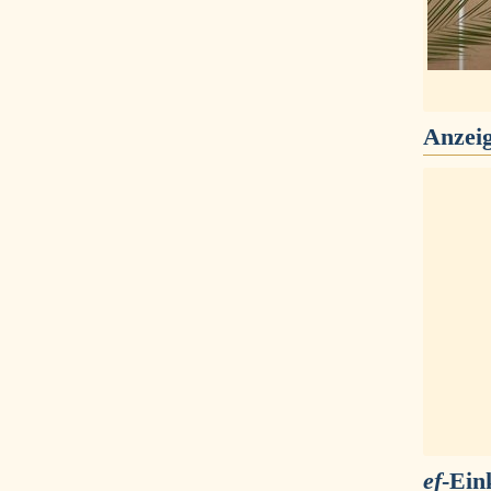
Anzei
ef
-Ein