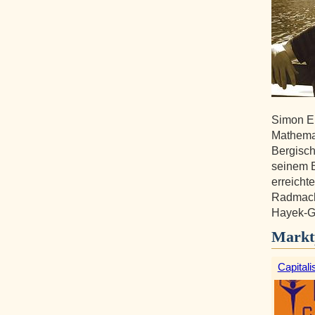
Simon Eß
Mathemat
Bergisch
seinem B
erreichte
Radmach
Hayek-Ge
Markt
Capitali