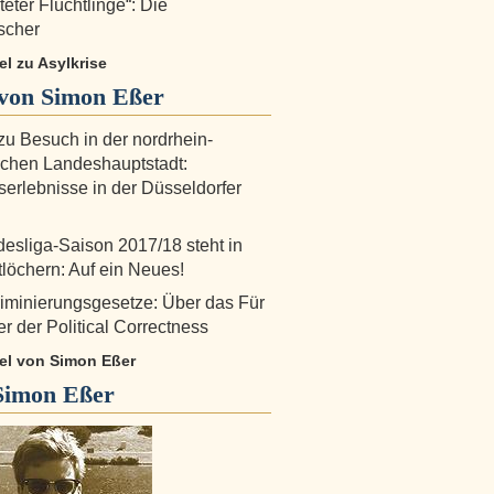
eter Flüchtlinge“: Die
scher
kel zu Asylkrise
von Simon Eßer
zu Besuch in der nordrhein-
schen Landeshauptstadt:
erlebnisse in der Düsseldorfer
esliga-Saison 2017/18 steht in
tlöchern: Auf ein Neues!
riminierungsgesetze: Über das Für
r der Political Correctness
kel von Simon Eßer
Simon Eßer