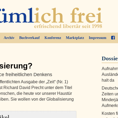
Archiv
Buchverkauf
Konferenz
Marktplatz
Impressum
Dossie
isierung?
Aufnahme
ce freiheitlichen Denkens
Auslände
halt da
entlichten Ausgabe der „Zeit“ (Nr. 1)
st Richard David Precht unter dem Titel
Deutsch
enschen, die heute vor unserer Haustür
Zeiten u
ben. Sie wollen von der Globalisierung
Minderjä
Aufmerk
Kosten f
ikel