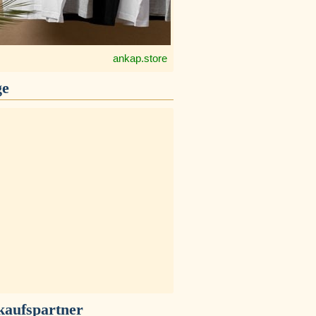
ankap.store
ge
kaufspartner