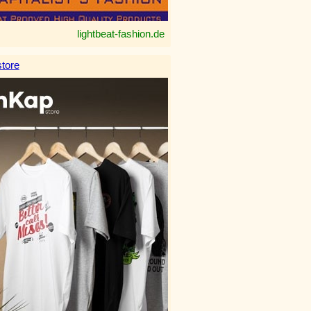
lightbeat-fashion.de
tore