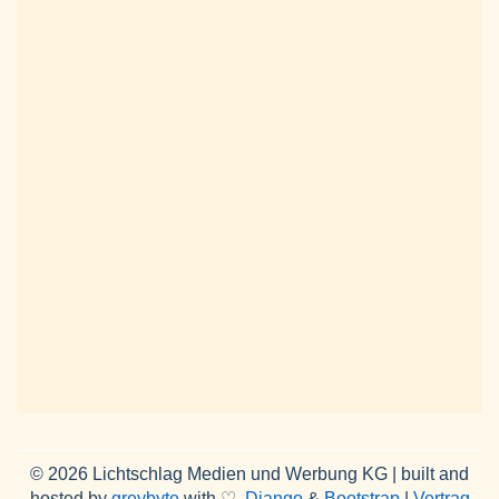
© 2026 Lichtschlag Medien und Werbung KG | built and
hosted by
greybyte
with ♡,
Django
&
Bootstrap
|
Vertrag