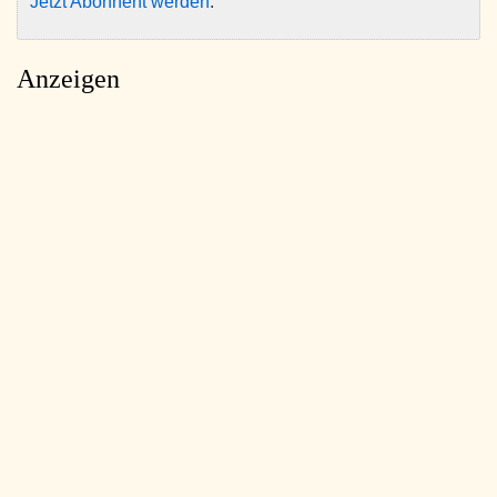
Jetzt Abonnent werden
.
Anzeigen