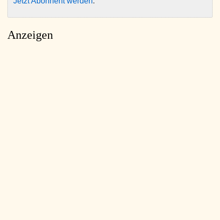
Jetzt Abonnent werden
.
Anzeigen