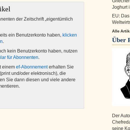
Griechen
Joghurt 
ikel
EU: Das
nnenten der Zeitschrift „eigentümlich
Weltwirt
Alle Arti
eits ein Benutzerkonto haben,
klicken
Über
en
.
och kein Benutzerkonto haben, nutzen
lar für Abonnenten
.
it einem
ef-Abonnement
erhalten Sie
(print und/oder elektronisch), die
nen Sie dann diesen und viele andere
mentieren.
Der Auto
Chefreda
seine Ko