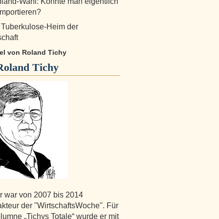
land-Wahl: Könnte man eigentlich
importieren?
 Tuberkulose-Heim der
schaft
kel von Roland Tichy
Roland Tichy
r war von 2007 bis 2014
kteur der "WirtschaftsWoche". Für
lumne „Tichys Totale“ wurde er mit