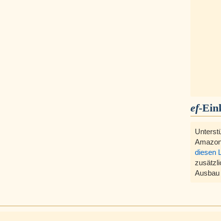
ef
-Ein
Unterst
Amazon
diesen 
zusätzli
Ausbau 