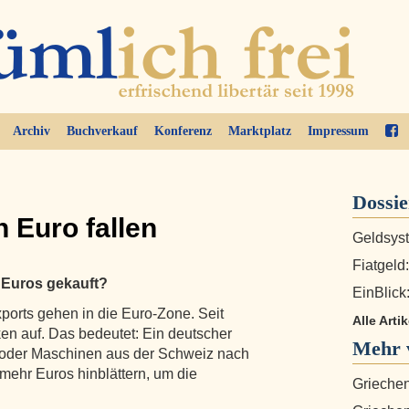
Archiv
Buchverkauf
Konferenz
Marktplatz
Impressum
Dossi
 Euro fallen
Geldsyst
Fiatgeld
 Euros gekauft?
EinBlick:
orts gehen in die Euro-Zone. Seit
Alle Arti
en auf. Das bedeutet: Ein deutscher
Mehr 
n oder Maschinen aus der Schweiz nach
mehr Euros hinblättern, um die
Griechen