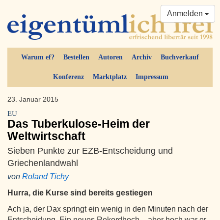
Anmelden
Warum ef?
Bestellen
Autoren
Archiv
Buchverkauf
Konferenz
Marktplatz
Impressum
23. Januar 2015
EU
Das Tuberkulose-Heim der
Weltwirtschaft
Sieben Punkte zur EZB-Entscheidung und
Griechenlandwahl
von
Roland Tichy
Hurra, die Kurse sind bereits gestiegen
Ach ja, der Dax springt ein wenig in den Minuten nach der
Entscheidung. Ein neues Rekordhoch – aber hoch war er