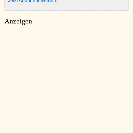
Jetzt Abonnent werden
.
Anzeigen