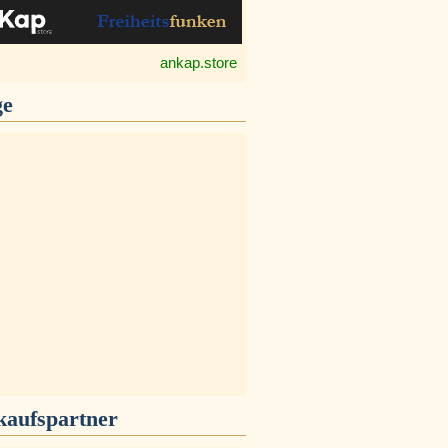
ankap.store
ge
kaufspartner