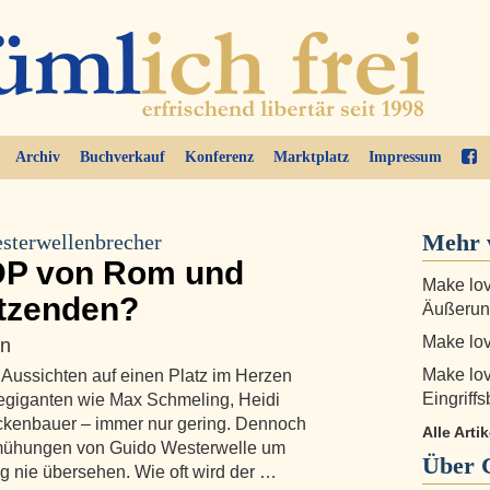
Archiv
Buchverkauf
Konferenz
Marktplatz
Impressum
Mehr 
esterwellenbrecher
FDP von Rom und
Make lov
itzenden?
Äußerun
Make lov
en
Make lov
 Aussichten auf einen Platz im Herzen
Eingriff
egiganten wie Max Schmeling, Heidi
eckenbauer – immer nur gering. Dennoch
Alle Arti
emühungen von Guido Westerwelle um
Über
g nie übersehen. Wie oft wird der …