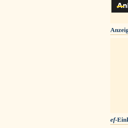
Anzei
ef
-Ein