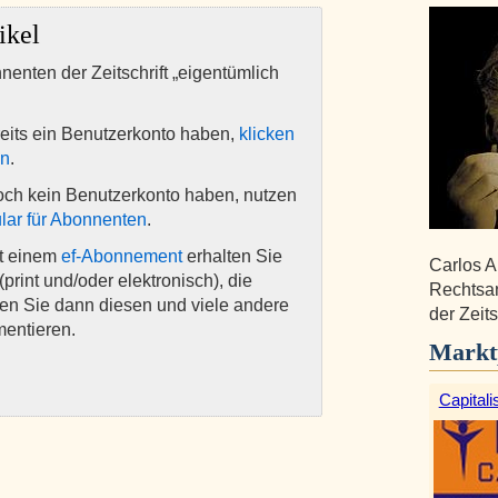
ikel
nnenten der Zeitschrift „eigentümlich
eits ein Benutzerkonto haben,
klicken
en
.
och kein Benutzerkonto haben, nutzen
lar für Abonnenten
.
it einem
ef-Abonnement
erhalten Sie
Carlos A
(print und/oder elektronisch), die
Rechtsan
nen Sie dann diesen und viele andere
der Zeits
mentieren.
Markt
Capitali