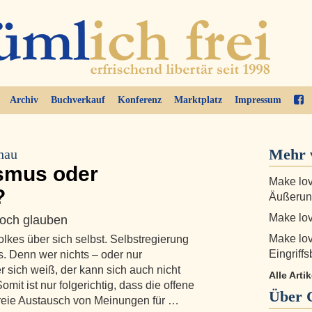
Archiv
Buchverkauf
Konferenz
Marktplatz
Impressum
Mehr 
chau
ismus oder
Make lov
?
Äußerun
Make lov
 noch glauben
Make lov
lkes über sich selbst. Selbstregierung
Eingriff
s. Denn wer nichts – oder nur
r sich weiß, der kann sich auch nicht
Alle Arti
it ist nur folgerichtig, dass die offene
Über
freie Austausch von Meinungen für …