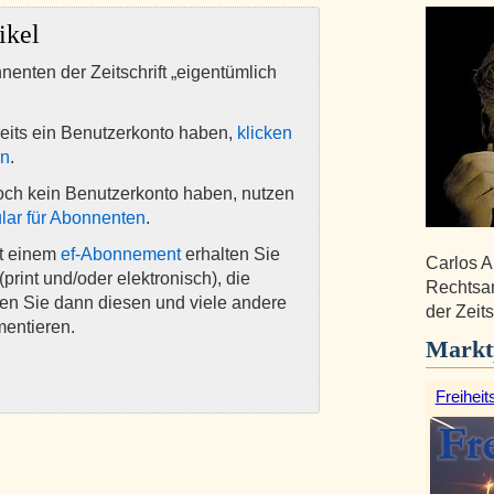
ikel
nnenten der Zeitschrift „eigentümlich
eits ein Benutzerkonto haben,
klicken
en
.
och kein Benutzerkonto haben, nutzen
lar für Abonnenten
.
it einem
ef-Abonnement
erhalten Sie
Carlos A
(print und/oder elektronisch), die
Rechtsan
nen Sie dann diesen und viele andere
der Zeits
mentieren.
Markt
Freiheit