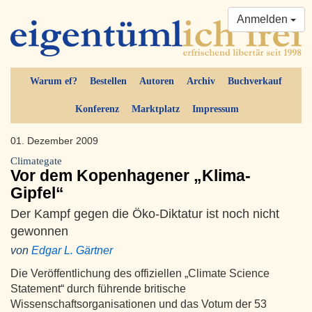
Anmelden
Warum ef?
Bestellen
Autoren
Archiv
Buchverkauf
Konferenz
Marktplatz
Impressum
01. Dezember 2009
Climategate
Vor dem Kopenhagener „Klima-
Gipfel“
Der Kampf gegen die Öko-Diktatur ist noch nicht
gewonnen
von
Edgar L. Gärtner
Die Veröffentlichung des offiziellen „Climate Science
Statement“ durch führende britische
Wissenschaftsorganisationen und das Votum der 53