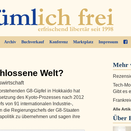
Archiv
Buchverkauf
Konferenz
Marktplatz
Impressum
Mehr 
chlossene Welt?
Rezensio
wirtschaft
Tech-Mon
rstehenden G8-Gipfel in Hokkaido hat
Gibt es e
rtsetzung des Kyoto-Prozesses nach 2012
Frankreic
s von 91 internationalen Industrie-,
Alle Arti
n die Regierungschefs der G8-Staaten
mapolitik zu übernehmen und sagen ihre
Über