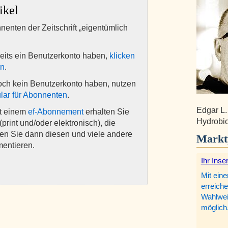
ikel
nnenten der Zeitschrift „eigentümlich
eits ein Benutzerkonto haben,
klicken
en
.
och kein Benutzerkonto haben, nutzen
lar für Abonnenten
.
Edgar L.
it einem
ef-Abonnement
erhalten Sie
Hydrobio
(print und/oder elektronisch), die
nen Sie dann diesen und viele andere
Markt
mentieren.
Ihr Inse
Mit eine
erreiche
Wahlweis
möglich