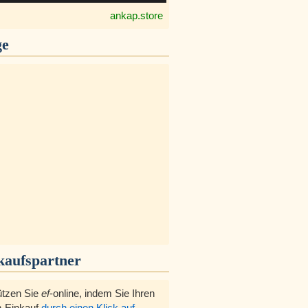
ankap.store
ge
kaufspartner
ützen Sie
ef
-online, indem Sie Ihren
-Einkauf
durch einen Klick auf