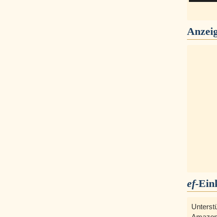
Anzei
ef
-Ein
Unterst
Amazon