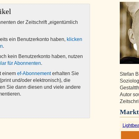
ikel
nnenten der Zeitschrift „eigentümlich
eits ein Benutzerkonto haben,
klicken
en
.
och kein Benutzerkonto haben, nutzen
lar für Abonnenten
.
it einem
ef-Abonnement
erhalten Sie
Stefan B
(print und/oder elektronisch), die
Soziolog
nen Sie dann diesen und viele andere
Gestaltt
mentieren.
Autor so
Zeitschri
Markt
Lightbe