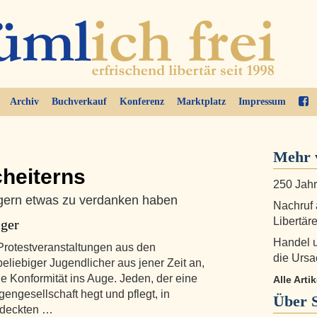
Archiv
Buchverkauf
Konferenz
Marktplatz
Impressum
Mehr v
cheiterns
250 Jahr
gern etwas zu verdanken haben
Nachruf 
Libertär
iger
Handel u
Protestveranstaltungen aus den
die Ursa
eliebiger Jugendlicher aus jener Zeit an,
he Konformität ins Auge. Jeden, der eine
Alle Arti
engesellschaft hegt und pflegt, in
Über
ntdeckten …