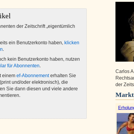
ikel
nnenten der Zeitschrift „eigentümlich
eits ein Benutzerkonto haben,
klicken
en
.
och kein Benutzerkonto haben, nutzen
lar für Abonnenten
.
Carlos A
it einem
ef-Abonnement
erhalten Sie
Rechtsan
(print und/oder elektronisch), die
der Zeits
nen Sie dann diesen und viele andere
Markt
mentieren.
Erholun