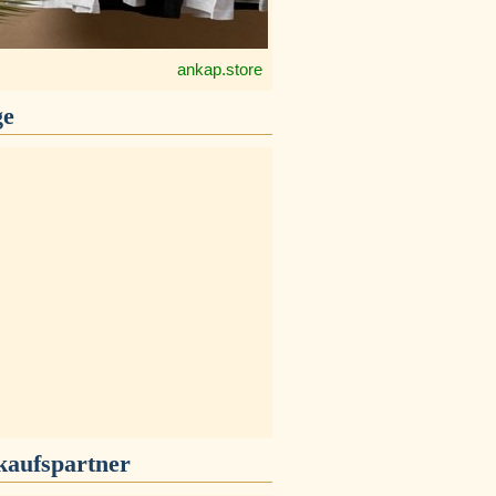
ankap.store
ge
kaufspartner