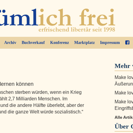
Archiv
Buchverkauf
Konferenz
Marktplatz
Impressum
Mehr 
Make lov
lernen können
Äußerun
nschen sterben würden, wenn ein Krieg
Make lov
hlt 2,7 Milliarden Menschen. Im
Make lov
, und die andere Hälfte überlebt, aber der
Eingriff
nd die ganze Welt würde sozialistisch.“
Alle Arti
Über