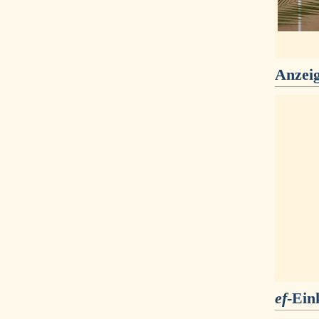
Anzei
ef
-Ein