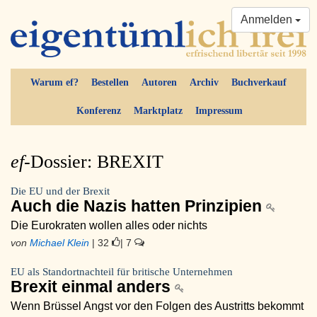
Anmelden
Warum ef?
Bestellen
Autoren
Archiv
Buchverkauf
Konferenz
Marktplatz
Impressum
ef-
Dossier: BREXIT
Die EU und der Brexit
Auch die Nazis hatten Prinzipien
Die Eurokraten wollen alles oder nichts
von
Michael Klein
| 32
| 7
EU als Standortnachteil für britische Unternehmen
Brexit einmal anders
Wenn Brüssel Angst vor den Folgen des Austritts bekommt