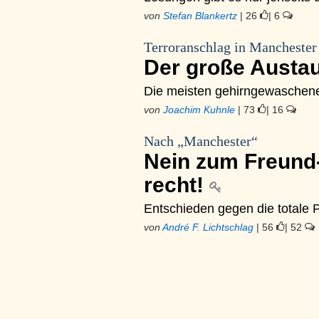
von
Stefan Blankertz
| 26
| 6
Terroranschlag in Manchester
Der große Austa
Die meisten gehirngewaschenen
von
Joachim Kuhnle
| 73
| 16
Nach „Manchester“
Nein zum Freund-
recht!
Entschieden gegen die totale P
von
André F. Lichtschlag
| 56
| 52