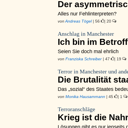
Der asymmetrisc
Alles nur Fehlinterpreten?
von
Andreas Tögel
| 56
| 20
Anschlag in Manchester
Ich bin im Betrof
Seien Sie doch mal ehrlich
von
Franziska Schreiber
| 47
| 19
Terror in Manchester und and
Die Brutalität st
Das „sozial“ des Staates bede
von
Monika Hausammann
| 45
| 1
Terroranschläge
Krieg ist die Na
Lösungen gibt es nur jenseits d