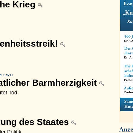
he Krieg
fenheitsstreik!
erswo
aatlicher Barmherzigkeit
utet Tod
hrung des Staates
Anze
er Politik