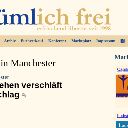
Archiv
Buchverkauf
Konferenz
Marktplatz
Impressum
Mark
 in Manchester
Capita
ster
ehen verschläft
chlag
Ludwi