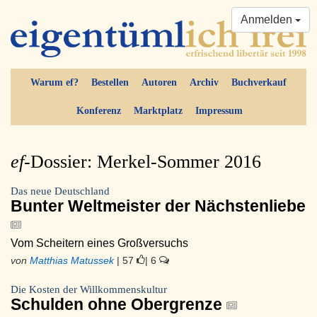
Anmelden
Warum ef?
Bestellen
Autoren
Archiv
Buchverkauf
Konferenz
Marktplatz
Impressum
ef-
Dossier: Merkel-Sommer 2016
Das neue Deutschland
Bunter Weltmeister der Nächstenliebe
Vom Scheitern eines Großversuchs
von
Matthias Matussek
| 57
| 6
Die Kosten der Willkommenskultur
Schulden ohne Obergrenze