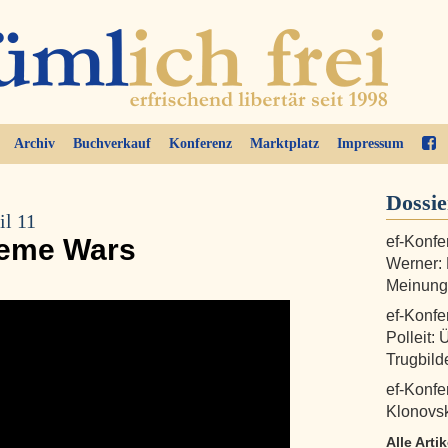
Archiv
Buchverkauf
Konferenz
Marktplatz
Impressum
Dossi
il 11
Meme Wars
ef-Konfe
Werner:
Meinungs
ef-Konfe
Polleit: 
Trugbild
ef-Konfe
Klonovsk
Alle Arti