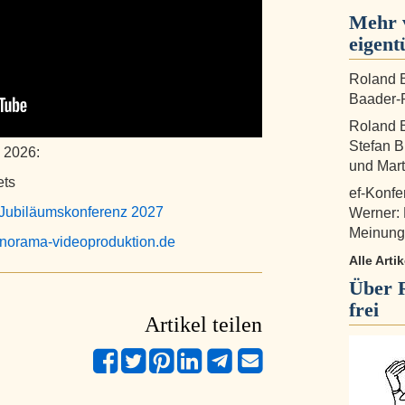
Mehr 
eigent
Roland B
Baader-P
Roland B
Stefan B
 2026:
und Mart
ets
ef-Konfe
-Jubiläumskonferenz 2027
Werner:
Meinungs
norama-videoproduktion.de
Alle Arti
Über
frei
Artikel teilen