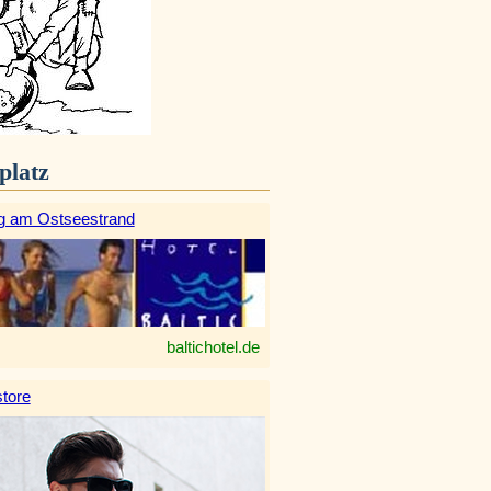
platz
g am Ostseestrand
baltichotel.de
tore