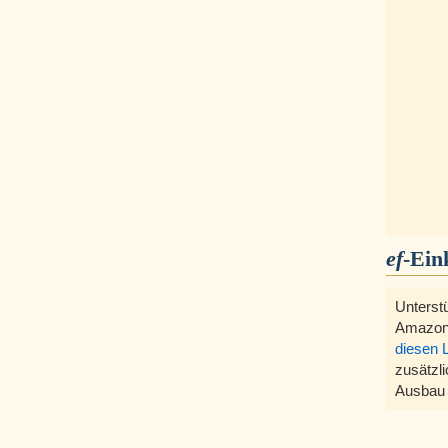
ef
-Ein
Unterst
Amazon
diesen 
zusätzli
Ausbau 