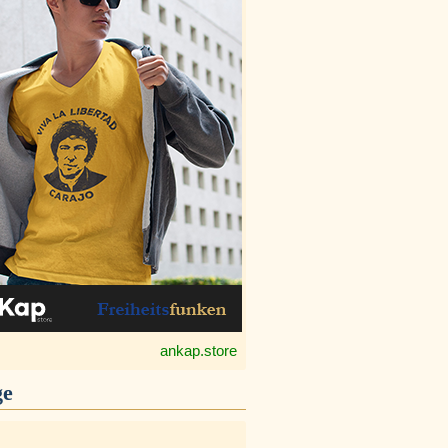
ankap.store
ge