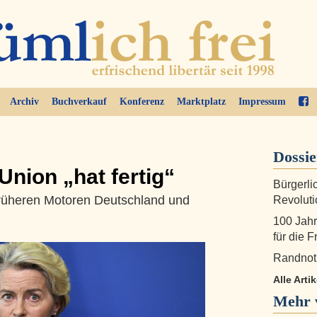
Archiv
Buchverkauf
Konferenz
Marktplatz
Impressum
Dossi
Union „hat fertig“
Bürgerli
früheren Motoren Deutschland und
Revoluti
100 Jahr
für die F
Randnoti
Alle Arti
Mehr 