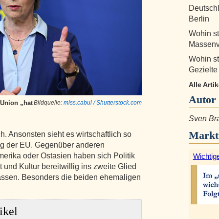
Deutschl
Berlin
Wohin st
Massenv
Wohin st
Gezielt
Alle Arti
Autor
 Union „hat
Bildquelle:
miss.cabul / Shutterstock.com
Sven Bra
Markt
. Ansonsten sieht es wirtschaftlich so
ung der EU. Gegenüber anderen
erika oder Ostasien haben sich Politik
Wichtige
und Kultur bereitwillig ins zweite Glied
lassen. Besonders die beiden ehemaligen
ikel