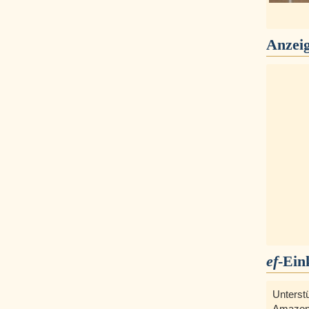
Anzei
ef
-Ein
Unterst
Amazon