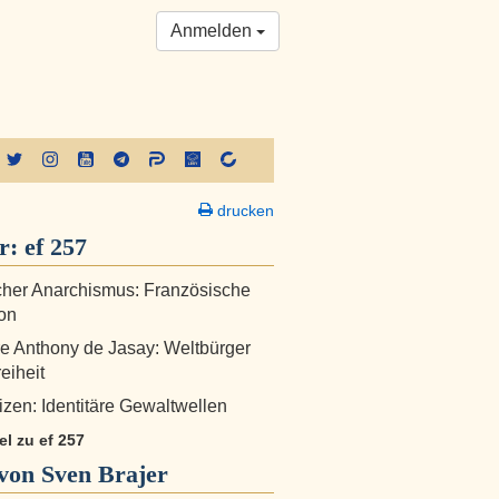
Anmelden
drucken
er:
ef 257
cher Anarchismus: Französische
on
e Anthony de Jasay: Weltbürger
reiheit
zen: Identitäre Gewaltwellen
kel zu ef 257
von Sven Brajer