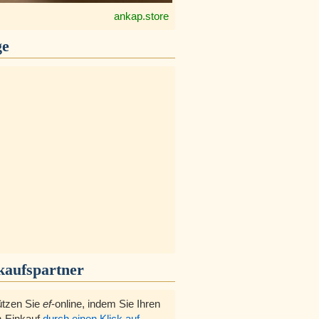
ankap.store
ge
kaufspartner
ützen Sie
ef
-online, indem Sie Ihren
-Einkauf
durch einen Klick auf