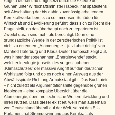
Angela Merkel und umgesetzt durch die Akteure der
Grünen unter Wirtschaftsminister Habeck, hat spätestens
seit Abschaltung der bis dahin zuverlässig arbeitenden
Kernkraftwerke bereits zu so immensen Schäden für
Wirtschaft und Bevölkerung geführt, dass sich zu Recht die
Frage stellt, ob das überhaupt noch zu reparieren ist.
Zweifel daran sind mehr als berechtigt. Denn eine
grundsätzliche Wende in der zerstörerischen Politik ist
nicht zu erkennen. „Atomenergie – jetzt aber richtig“ von
Manfred Haferburg und Klaus-Dieter Humpisch zeigt auf,
was hinter der sogenannten „Energiewende“ steckt,
welcher Ideologie jenseits des vorgeschobenen
„Klimaschutzes“ der massive Angriff auf den deutschen
Wohlstand folgt und ob es noch einen Ausweg aus der
Abwärtsspirale Richtung Armutsstaat gibt. Das Buch bietet
– nicht zuletzt als Argumentationshilfe gegenüber grünen
Ideologen – eine kompakte Übersicht über die
Atomenergie, über ihre technische Weiterentwicklung und
ihren Nutzen. Dass dieser existiert, weiß man außerhalb
von Deutschland überall auf der Welt, selbst das EU-
Parlament hat Stromgewinnung aus Kernkraft als