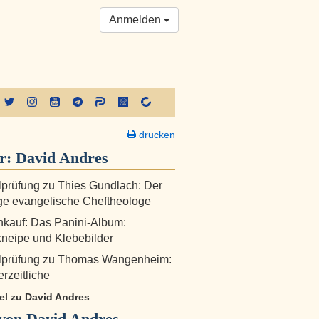
Anmelden
drucken
er:
David Andres
prüfung zu Thies Gundlach: Der
ge evangelische Cheftheologe
nkauf: Das Panini-Album:
neipe und Klebebilder
lprüfung zu Thomas Wangenheim:
rzeitliche
kel zu David Andres
von David Andres