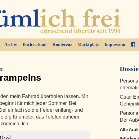
Archiv
Buchverkauf
Konferenz
Marktplatz
Impressum
Dossi
er
trampelns
Personal
ehemali
laden mein Fahrrad überholen lassen. Mit
Guter Ei
beginnt für mich jeder Sommer. Bei
Geheimk
l einfach so die Felder entlang- und
Persona
vierzig Kilometer, das Telefon daheim
Der Auße
 zugleich. Ich …
Alle Arti
ikel
Mehr 