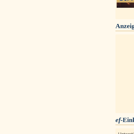
Anzei
ef
-Ein