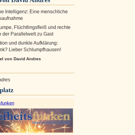
he Intelligenz: Eine menschliche
saufnahme
pe, Flüchtlingsfleiß und rechte
n der Parallelwelt zu Gast
ion und dunkle Aufklärung:
nk? Lieber Schlumpfhausen!
kel von David Andres
ndres
platz
sfunken