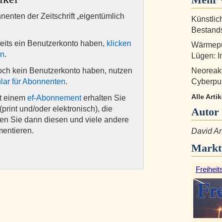
nnenten der Zeitschrift „eigentümlich
Künstlic
Bestand
eits ein Benutzerkonto haben,
klicken
Wärmepum
en
.
Lügen: I
och kein Benutzerkonto haben, nutzen
Neoreakt
lar für Abonnenten
.
Cyberpu
Alle Arti
it einem
ef-Abonnement
erhalten Sie
(print und/oder elektronisch), die
Autor
nen Sie dann diesen und viele andere
mentieren.
David A
Markt
Freiheit