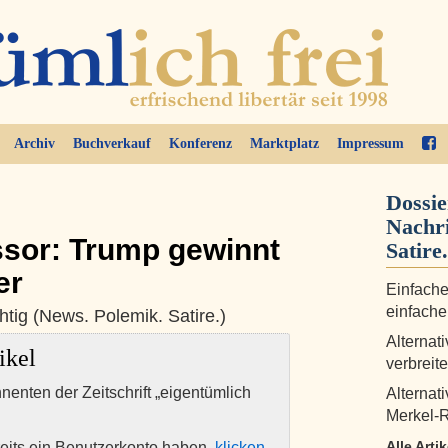
Archiv
Buchverkauf
Konferenz
Marktplatz
Impressum
Dossie
Nachri
ssor: Trump gewinnt
Satire.
er
Einfache
einfache
htig (News. Polemik. Satire.)
Alternat
ikel
verbreit
nnenten der Zeitschrift „eigentümlich
Alternat
Merkel-R
Alle Arti
eits ein Benutzerkonto haben,
klicken