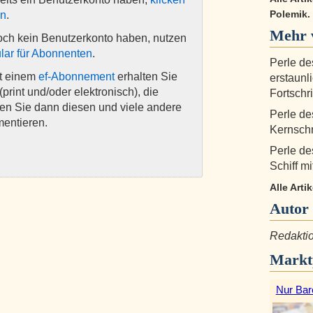
Polemik. 
en
.
Mehr v
och kein Benutzerkonto haben, nutzen
lar für Abonnenten
.
Perle de
it einem
ef-Abonnement
erhalten Sie
erstaunl
(print und/oder elektronisch), die
Fortschri
nen Sie dann diesen und viele andere
Perle de
mentieren.
Kernsch
Perle de
Schiff m
Alle Arti
Autor
Redaktio
Markt
Nur Bar