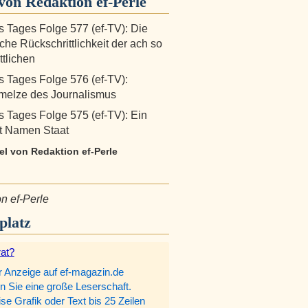
on Redaktion ef-Perle
s Tages Folge 577 (ef-TV): Die
iche Rückschrittlichkeit der ach so
ttlichen
s Tages Folge 576 (ef-TV):
melze des Journalismus
s Tages Folge 575 (ef-TV): Ein
it Namen Staat
kel von Redaktion ef-Perle
n ef-Perle
platz
rat?
r Anzeige auf ef-magazin.de
n Sie eine große Leserschaft.
e Grafik oder Text bis 25 Zeilen