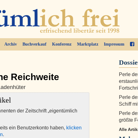
Archiv
Buchverkauf
Konferenz
Marktplatz
Impressum
Dossi
e Reichweite
Perle de
erstaunl
Ladenhüter
Fortschri
Perle de
ikel
Schiff m
nnenten der Zeitschrift „eigentümlich
Perle de
größte 
eits ein Benutzerkonto haben,
klicken
Alle Arti
en
.