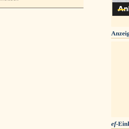
Anzei
ef
-Ein