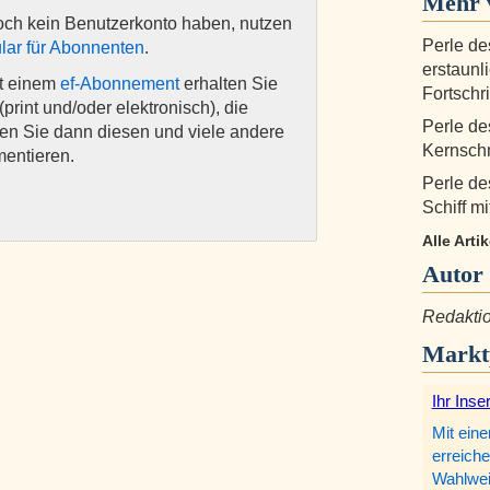
Mehr v
och kein Benutzerkonto haben, nutzen
Perle de
lar für Abonnenten
.
erstaunl
it einem
ef-Abonnement
erhalten Sie
Fortschri
(print und/oder elektronisch), die
Perle de
nen Sie dann diesen und viele andere
Kernsch
mentieren.
Perle de
Schiff m
Alle Arti
Autor
Redaktio
Markt
Ihr Inse
Mit eine
erreiche
Wahlweis