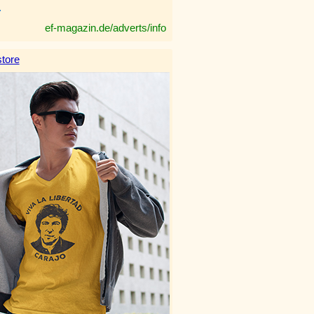
.
ef-magazin.de/adverts/info
tore