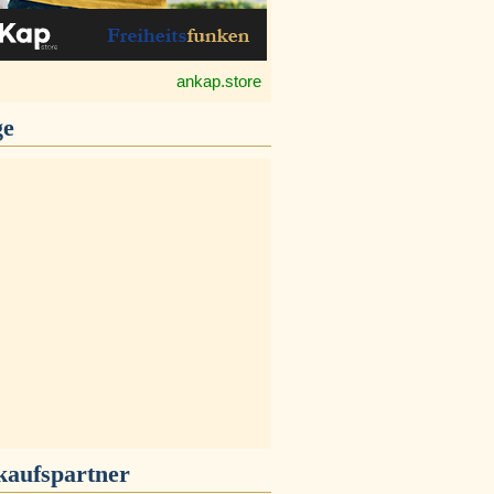
ankap.store
ge
kaufspartner