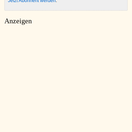
Jetzt Abonnent werden
.
Anzeigen