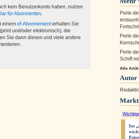
Mehr v
och kein Benutzerkonto haben, nutzen
Perle de
lar für Abonnenten
.
erstaunl
it einem
ef-Abonnement
erhalten Sie
Fortschri
(print und/oder elektronisch), die
Perle de
nen Sie dann diesen und viele andere
Kernsch
mentieren.
Perle de
Schiff m
Alle Arti
Autor
Redaktio
Markt
Wichtige