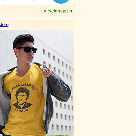
t.me/efmagazin
tore