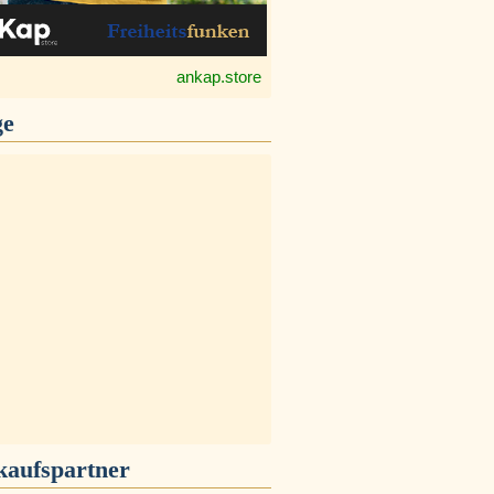
ankap.store
ge
kaufspartner