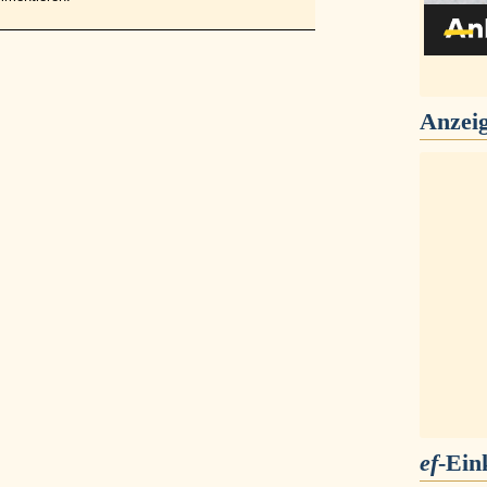
Anzei
ef
-Ein