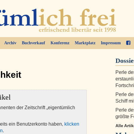
Archiv
Buchverkauf
Konferenz
Marktplatz
Impressum
Dossi
hkeit
Perle de
erstaunl
Fortschri
Perle de
ikel
Schiff m
nnenten der Zeitschrift „eigentümlich
Perle de
größte 
eits ein Benutzerkonto haben,
klicken
Alle Arti
en
.