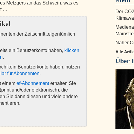
 des Metzgers an das Schwein, was es
kt …
Der CO2
Klimawan
ikel
Medienau
Mainstr
nnenten der Zeitschrift „eigentümlich
Naher Os
eits ein Benutzerkonto haben,
klicken
Alle Arti
en
.
Über
och kein Benutzerkonto haben, nutzen
lar für Abonnenten
.
it einem
ef-Abonnement
erhalten Sie
(print und/oder elektronisch), die
nen Sie dann diesen und viele andere
mentieren.