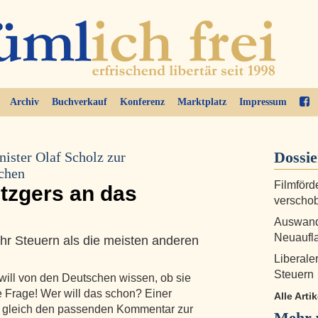
Archiv
Buchverkauf
Konferenz
Marktplatz
Impressum
Dossi
ister Olaf Scholz zur
schen
Filmförd
tzgers an das
verscho
Auswand
Neuaufla
hr Steuern als die meisten anderen
Liberale
Steuern
will von den Deutschen wissen, ob sie
e Frage! Wer will das schon? Einer
Alle Arti
h gleich den passenden Kommentar zur
Mehr 