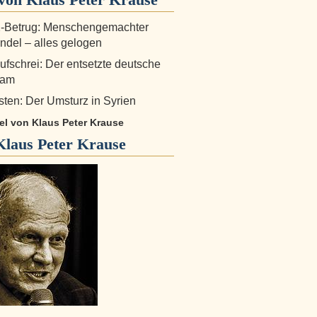
-Betrug: Menschengemachter
del – alles gelogen
fschrei: Der entsetzte deutsche
eam
ten: Der Umsturz in Syrien
kel von Klaus Peter Krause
Klaus Peter Krause