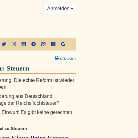
Anmelden
drucken
er:
Steuern
erung: Die echte Reform ist wieder
ben
erung aus Deutschland:
ge der Reichsfluchtsteuer?
r Einwurf: Es gibt keine gerechten
kel zu Steuern
von Klaus Peter Krause