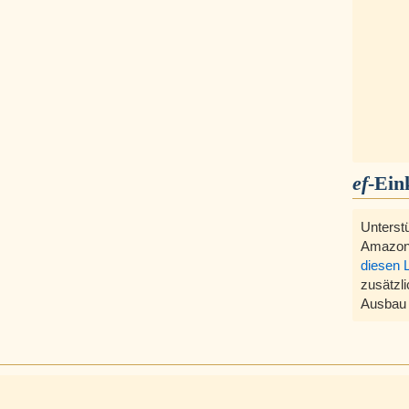
ef
-Ein
Unterst
Amazon
diesen 
zusätzli
Ausbau 