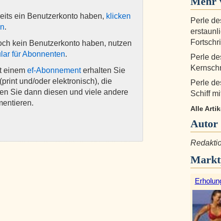
Mehr v
eits ein Benutzerkonto haben,
klicken
Perle de
en
.
erstaunl
Fortschri
och kein Benutzerkonto haben, nutzen
lar für Abonnenten
.
Perle de
Kernsch
it einem
ef-Abonnement
erhalten Sie
(print und/oder elektronisch), die
Perle de
nen Sie dann diesen und viele andere
Schiff m
mentieren.
Alle Arti
Autor
Redaktio
Markt
Erholun