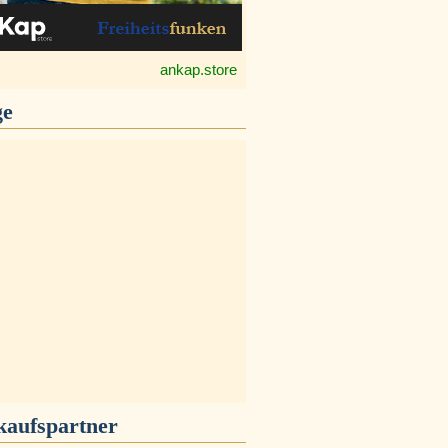
ankap.store
ge
kaufspartner