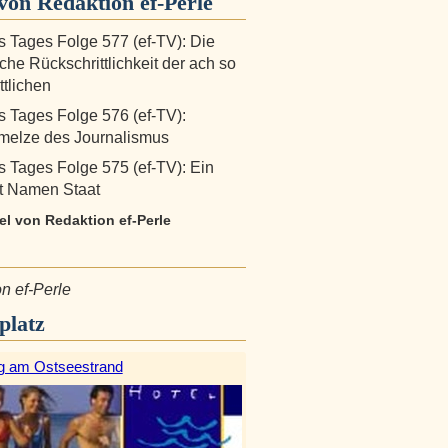
on Redaktion ef-Perle
s Tages Folge 577 (ef-TV): Die
iche Rückschrittlichkeit der ach so
ttlichen
s Tages Folge 576 (ef-TV):
melze des Journalismus
s Tages Folge 575 (ef-TV): Ein
it Namen Staat
kel von Redaktion ef-Perle
n ef-Perle
platz
g am Ostseestrand