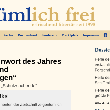
Archiv
Buchverkauf
Konferenz
Marktplatz
Impressum
Dossi
Unwort des Jahres
Perle de
erstaunl
und
Fortschri
gen“
Perle de
Schiff m
nd „Schutzsuchende“
Perle de
ikel
größte 
Alle Arti
nnenten der Zeitschrift „eigentümlich