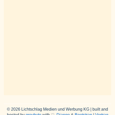
© 2026 Lichtschlag Medien und Werbung KG | built and
hosted by
greybyte
with ♡,
Django
&
Bootstrap
|
Vertrag