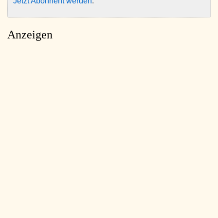
Jetzt Abonnent werden
.
Anzeigen