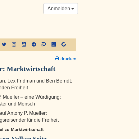
Anmelden
drucken
er:
Marktwirtschaft
n, Lex Fridman und Ben Berndt:
nden Freiheit
. Mueller – eine Würdigung:
ster und Mensch
auf Antony P. Mueller:
sreisender für die Freiheit
kel zu Marktwirtschaft
on Volker Seitz