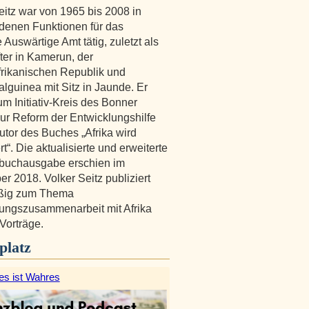
eitz war von 1965 bis 2008 in
denen Funktionen für das
 Auswärtige Amt tätig, zuletzt als
ter in Kamerun, der
frikanischen Republik und
alguinea mit Sitz in Jaunde. Er
um Initiativ-Kreis des Bonner
zur Reform der Entwicklungshilfe
Autor des Buches „Afrika wird
t“. Die aktualisierte und erweiterte
buchausgabe erschien im
r 2018. Volker Seitz publiziert
ßig zum Thema
ungszusammenarbeit mit Afrika
 Vorträge.
platz
es ist Wahres