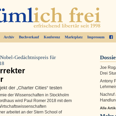
Archiv
Buchverkauf
Konferenz
Marktplatz
Impressum
Dossi
-Nobel-Gedächtnispreis für
18
Joe Roga
orrekter
Drei Stu
r
Antony P
Lehrmei
ojekt der „Charter Cities“ testen
Nachruf 
mie der Wissenschaften in Stockholm
Handlung
Nordhaus wird Paul Romer 2018 mit dem
Wirtschaftswissenschaften
Alle Arti
er arbeitet an der Stern School of
Mehr v