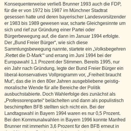
Konsequenterweise verließ Brunner 1993 auch die FDP,
für die er von 1972 bis 1987 im Münchner Stadtrat
gesessen hatte und deren bayerischer Landesvorsitzender
er 1983 bis 1989 gewesen war, scharte Gleichgesinnte um
sich und rief zur Gründung einer Partei oder
Bürgerbewegung auf, die dann im Januar 1994 erfolgte.
Der „Bund Freier Bürger“, wie sich diese
Sammlungsbewegung nannte, startete ein „Volksbegehren
‚Rettet die D-Mark‘“ und errang im Juni 1994 bei der
Europawahl 1,1 Prozent der Stimmen. Bereits 1995, nur
ein Jahr nach Gründung, legte der Bund Freier Bürger ein
liberal-konservatives Vollprogramm vor, „Freiheit braucht
Mut“, das die in den 80er Jahren ausgebliebene geistig-
moralische Wende für alle Bereiche der Politik
ausbuchstabierte. Doch Wahlerfolge des zunächst als
„Professorenpartei“ belächelten und dann als populistisch
beschimpften BFB stellten sich nicht ein. Bei der
Landtagswahl in Bayern 1994 waren es nur 0,5 Prozent.
Bei den Kommunalwahlen in Bayern 1996 konnte Manfred
Brunner mit immerhin 3,6 Prozent für den BFB erneut in